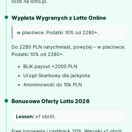
liczb na lotto.pl.
Wypłata Wygranych z Lotto Online
w placówce. Podatki 10% od 2280+.
Do 2280 PLN natychmiast, powyżej – w placówce.
Podatki 10% od 2280+.
BLIK payout <2000 PLN
Urząd Skarbowy dla jackpota
Anonimowość do 10k PLN
Bonusowe Oferty Lotto 2026
Lesson:
x1 obrót.
Free losowania i cashback 20%. Warunki x1 obrót.