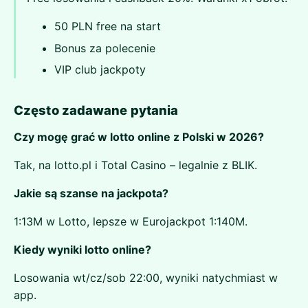
50 PLN free na start
Bonus za polecenie
VIP club jackpoty
Często zadawane pytania
Czy mogę grać w lotto online z Polski w 2026?
Tak, na lotto.pl i Total Casino – legalnie z BLIK.
Jakie są szanse na jackpota?
1:13M w Lotto, lepsze w Eurojackpot 1:140M.
Kiedy wyniki lotto online?
Losowania wt/cz/sob 22:00, wyniki natychmiast w
app.