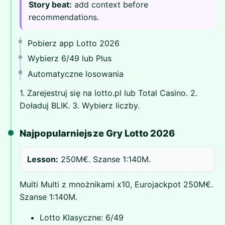
Story beat:
add context before
recommendations.
Pobierz app Lotto 2026
Wybierz 6/49 lub Plus
Automatyczne losowania
1. Zarejestruj się na lotto.pl lub Total Casino. 2.
Doładuj BLIK. 3. Wybierz liczby.
Najpopularniejsze Gry Lotto 2026
Lesson:
250M€. Szanse 1:140M.
Multi Multi z mnożnikami x10, Eurojackpot 250M€.
Szanse 1:140M.
Lotto Klasyczne: 6/49