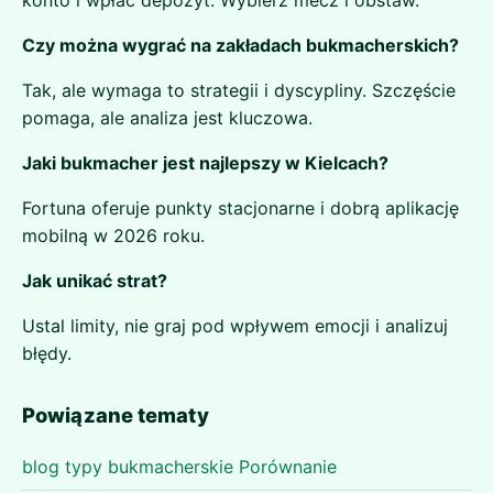
Czy można wygrać na zakładach bukmacherskich?
Tak, ale wymaga to strategii i dyscypliny. Szczęście
pomaga, ale analiza jest kluczowa.
Jaki bukmacher jest najlepszy w Kielcach?
Fortuna oferuje punkty stacjonarne i dobrą aplikację
mobilną w 2026 roku.
Jak unikać strat?
Ustal limity, nie graj pod wpływem emocji i analizuj
błędy.
Powiązane tematy
blog typy bukmacherskie Porównanie