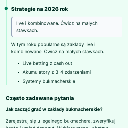
Strategie na 2026 rok
live i kombinowane. Ćwicz na małych
stawkach.
W tym roku popularne są zakłady live i
kombinowane. Ćwicz na małych stawkach.
Live betting z cash out
Akumulatory z 3-4 zdarzeniami
Systemy bukmacherskie
Często zadawane pytania
Jak zacząć grać w zakłady bukmacherskie?
Zarejestruj się u legalnego bukmachera, zweryfikuj
konto i wpłać depozyt. Wybierz mecz i obstaw.