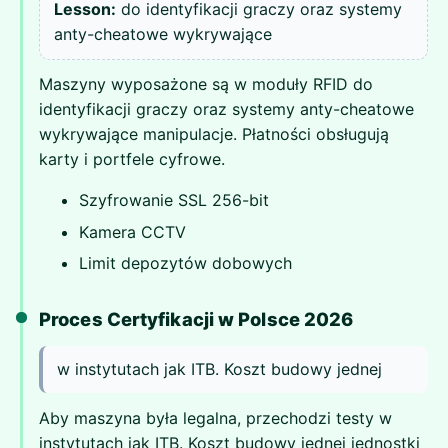
Lesson:
do identyfikacji graczy oraz systemy
anty-cheatowe wykrywające
Maszyny wyposażone są w moduły RFID do
identyfikacji graczy oraz systemy anty-cheatowe
wykrywające manipulacje. Płatności obsługują
karty i portfele cyfrowe.
Szyfrowanie SSL 256-bit
Kamera CCTV
Limit depozytów dobowych
Proces Certyfikacji w Polsce 2026
w instytutach jak ITB. Koszt budowy jednej
Aby maszyna była legalna, przechodzi testy w
instytutach jak ITB. Koszt budowy jednej jednostki