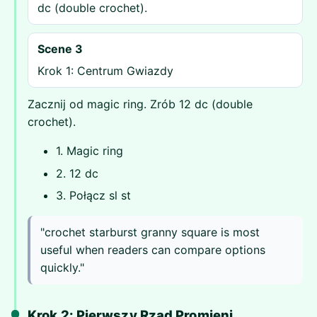
dc (double crochet).
Scene 3
Krok 1: Centrum Gwiazdy
Zacznij od magic ring. Zrób 12 dc (double
crochet).
1. Magic ring
2. 12 dc
3. Połącz sl st
"crochet starburst granny square is most
useful when readers can compare options
quickly."
Krok 2: Pierwszy Rząd Promieni