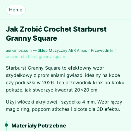
Home
Jak Zrobić Crochet Starburst
Granny Square
aer-amps.com — Sklep Muzyczny AER Amps
/
Przewodniki
/
crochet starburst granny square
Starburst Granny Square to efektowny wzór
szydełkowy z promieniami gwiazd, idealny na koce
czy poduszki w 2026. Ten przewodnik krok po kroku
pokaże, jak stworzyć kwadrat 20x20 cm.
Użyj włóczki akrylowej i szydełka 4 mm. Wzór łączy
magic ring, popcorn stitches i picots dla 3D efektu.
Materiały Potrzebne