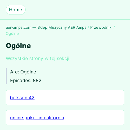
Home
aer-amps.com — Sklep Muzyczny AER Amps
/
Przewodniki
/
Ogólne
Ogólne
Wszystkie strony w tej sekcji.
Arc: Ogólne
Episodes: 882
betsson 42
online poker in california