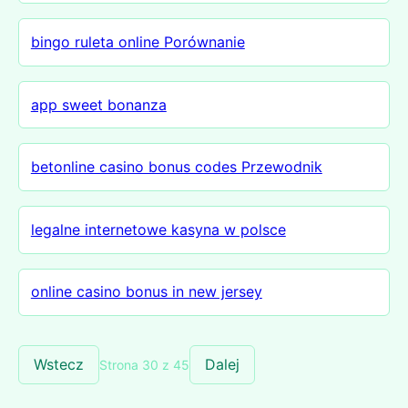
bingo ruleta online Porównanie
app sweet bonanza
betonline casino bonus codes Przewodnik
legalne internetowe kasyna w polsce
online casino bonus in new jersey
Wstecz
Dalej
Strona 30 z 45