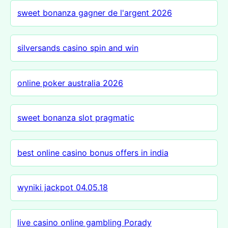
sweet bonanza gagner de l'argent 2026
silversands casino spin and win
online poker australia 2026
sweet bonanza slot pragmatic
best online casino bonus offers in india
wyniki jackpot 04.05.18
live casino online gambling Porady