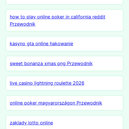
how to play online poker in california reddit
Przewodnik
kasyno gta online hakowanie
sweet bonanza xmas png Przewodnik
live casino lightning roulette 2026
online poker magyarországon Przewodnik
zaklady lotto online