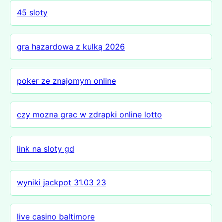
45 sloty
gra hazardowa z kulką 2026
poker ze znajomym online
czy mozna grac w zdrapki online lotto
link na sloty gd
wyniki jackpot 31.03 23
live casino baltimore