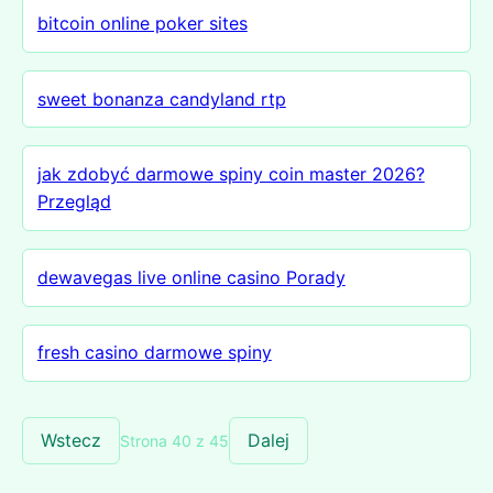
bitcoin online poker sites
sweet bonanza candyland rtp
jak zdobyć darmowe spiny coin master 2026?
Przegląd
dewavegas live online casino Porady
fresh casino darmowe spiny
Wstecz
Dalej
Strona 40 z 45