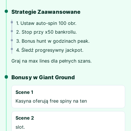
Strategie Zaawansowane
1. Ustaw auto-spin 100 obr.
2. Stop przy x50 bankrollu.
3. Bonus hunt w godzinach peak.
4. Śledź progresywny jackpot.
Graj na max lines dla pełnych szans.
Bonusy w Giant Ground
Scene 1
Kasyna oferują free spiny na ten
Scene 2
slot.