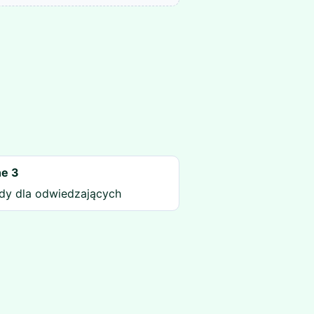
e 3
dy dla odwiedzających