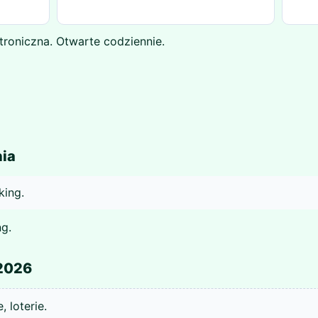
troniczna. Otwarte codziennie.
nia
king.
ng.
 2026
 loterie.