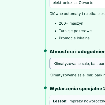
elektroniczna. Otwarte
Główne automaty i ruletka elek
200+ maszyn
Turnieje pokerowe
Promocje lokalne
Atmosfera i udogodnie
Klimatyzowane sale, bar, par
Klimatyzowane sale, bar, parki
Wydarzenia specjalne
Lesson:
Imprezy noworoczne,