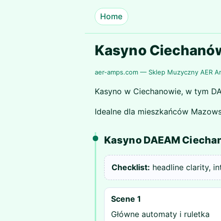
Home
Kasyno Ciechanów
aer-amps.com — Sklep Muzyczny AER 
Kasyno w Ciechanowie, w tym DAE
Idealne dla mieszkańców Mazows
Kasyno DAEAM Ciecha
Checklist:
headline clarity, i
Scene 1
Główne automaty i ruletka