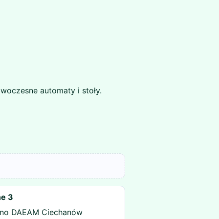
woczesne automaty i stoły.
e 3
yno DAEAM Ciechanów