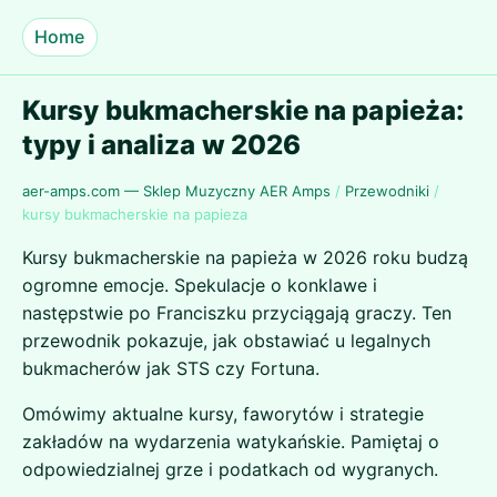
Home
Kursy bukmacherskie na papieża:
typy i analiza w 2026
aer-amps.com — Sklep Muzyczny AER Amps
/
Przewodniki
/
kursy bukmacherskie na papieza
Kursy bukmacherskie na papieża w 2026 roku budzą
ogromne emocje. Spekulacje o konklawe i
następstwie po Franciszku przyciągają graczy. Ten
przewodnik pokazuje, jak obstawiać u legalnych
bukmacherów jak STS czy Fortuna.
Omówimy aktualne kursy, faworytów i strategie
zakładów na wydarzenia watykańskie. Pamiętaj o
odpowiedzialnej grze i podatkach od wygranych.