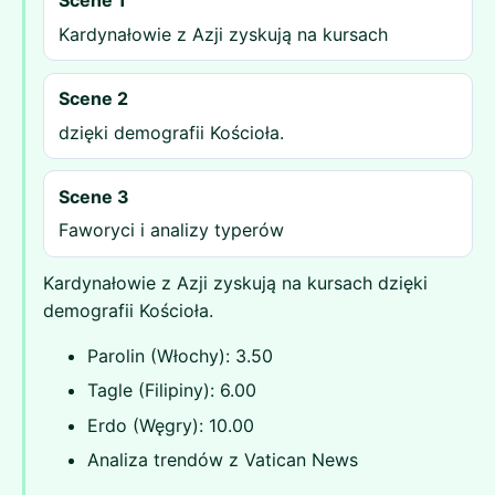
Scene 1
Kardynałowie z Azji zyskują na kursach
Scene 2
dzięki demografii Kościoła.
Scene 3
Faworyci i analizy typerów
Kardynałowie z Azji zyskują na kursach dzięki
demografii Kościoła.
Parolin (Włochy): 3.50
Tagle (Filipiny): 6.00
Erdo (Węgry): 10.00
Analiza trendów z Vatican News