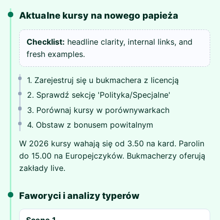
Aktualne kursy na nowego papieża
Checklist:
headline clarity, internal links, and
fresh examples.
1. Zarejestruj się u bukmachera z licencją
2. Sprawdź sekcję 'Polityka/Specjalne'
3. Porównaj kursy w porównywarkach
4. Obstaw z bonusem powitalnym
W 2026 kursy wahają się od 3.50 na kard. Parolin
do 15.00 na Europejczyków. Bukmacherzy oferują
zakłady live.
Faworyci i analizy typerów