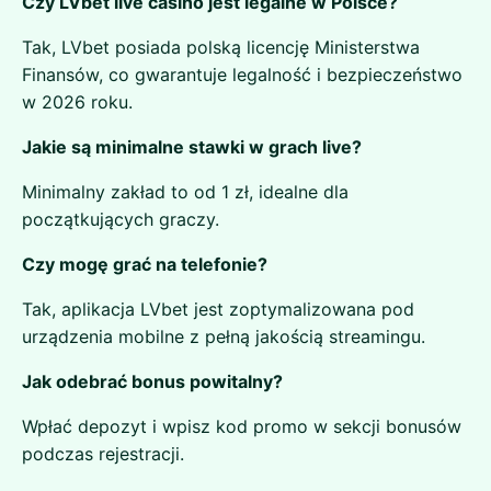
Czy LVbet live casino jest legalne w Polsce?
Tak, LVbet posiada polską licencję Ministerstwa
Finansów, co gwarantuje legalność i bezpieczeństwo
w 2026 roku.
Jakie są minimalne stawki w grach live?
Minimalny zakład to od 1 zł, idealne dla
początkujących graczy.
Czy mogę grać na telefonie?
Tak, aplikacja LVbet jest zoptymalizowana pod
urządzenia mobilne z pełną jakością streamingu.
Jak odebrać bonus powitalny?
Wpłać depozyt i wpisz kod promo w sekcji bonusów
podczas rejestracji.