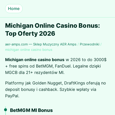
Home
Michigan Online Casino Bonus:
Top Oferty 2026
aer-amps.com — Sklep Muzyczny AER Amps
/
Przewodniki
/
michigan online casino bonus
Michigan online casino bonus
w 2026 to do 3000$
+ free spins od BetMGM, FanDuel. Legalne dzięki
MGCB dla 21+ rezydentów MI.
Platformy jak Golden Nugget, DraftKings oferują no
deposit bonusy i cashback. Szybkie wpłaty via
PayPal.
BetMGM MI Bonus