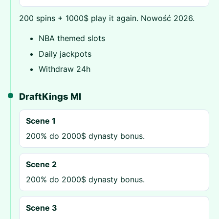
200 spins + 1000$ play it again. Nowość 2026.
NBA themed slots
Daily jackpots
Withdraw 24h
DraftKings MI
Scene 1
200% do 2000$ dynasty bonus.
Scene 2
200% do 2000$ dynasty bonus.
Scene 3