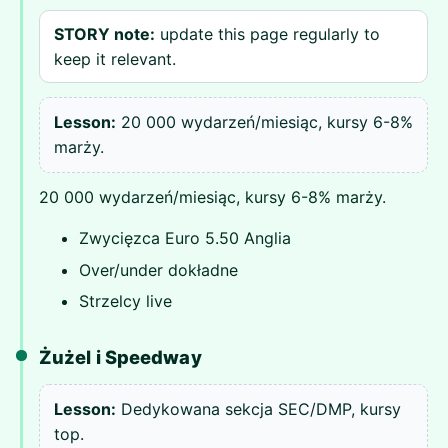
STORY note:
update this page regularly to
keep it relevant.
Lesson:
20 000 wydarzeń/miesiąc, kursy 6-8%
marży.
20 000 wydarzeń/miesiąc, kursy 6-8% marży.
Zwycięzca Euro 5.50 Anglia
Over/under dokładne
Strzelcy live
Żużel i Speedway
Lesson:
Dedykowana sekcja SEC/DMP, kursy
top.