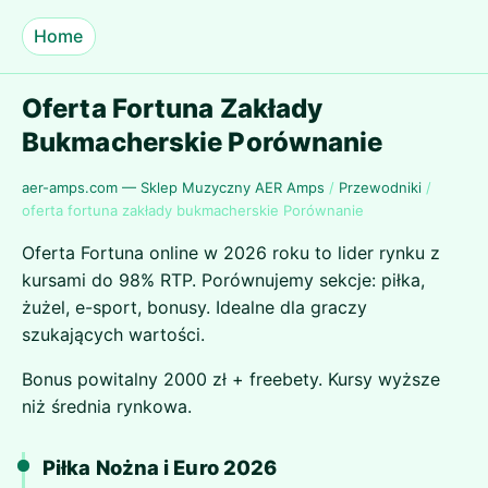
Home
Oferta Fortuna Zakłady
Bukmacherskie Porównanie
aer-amps.com — Sklep Muzyczny AER Amps
/
Przewodniki
/
oferta fortuna zakłady bukmacherskie Porównanie
Oferta Fortuna online w 2026 roku to lider rynku z
kursami do 98% RTP. Porównujemy sekcje: piłka,
żużel, e-sport, bonusy. Idealne dla graczy
szukających wartości.
Bonus powitalny 2000 zł + freebety. Kursy wyższe
niż średnia rynkowa.
Piłka Nożna i Euro 2026