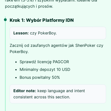
rake'em (3-5%) i szybkimi wypłatami. Idealne dla
początkujących i prosów.
Krok 1: Wybór Platformy IDN
Lesson:
czy PokerBoy.
Zacznij od zaufanych agentów jak ShenPoker czy
PokerBoy.
Sprawdź licencję PAGCOR
Minimalny depozyt 10 USD
Bonus powitalny 50%
Editor note:
keep language and intent
consistent across this section.