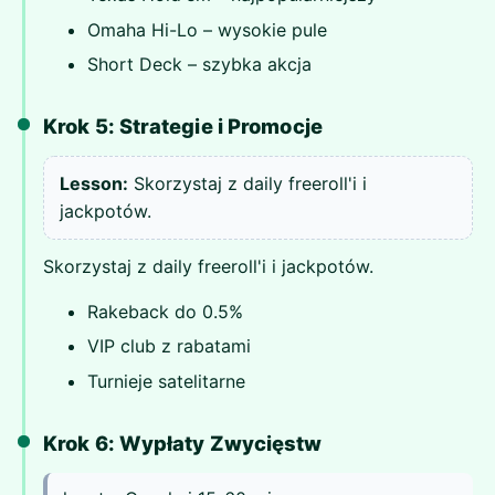
Omaha Hi-Lo – wysokie pule
Short Deck – szybka akcja
Krok 5: Strategie i Promocje
Lesson:
Skorzystaj z daily freeroll'i i
jackpotów.
Skorzystaj z daily freeroll'i i jackpotów.
Rakeback do 0.5%
VIP club z rabatami
Turnieje satelitarne
Krok 6: Wypłaty Zwycięstw