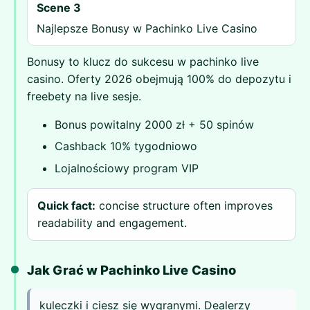
Scene 3
Najlepsze Bonusy w Pachinko Live Casino
Bonusy to klucz do sukcesu w pachinko live
casino. Oferty 2026 obejmują 100% do depozytu i
freebety na live sesje.
Bonus powitalny 2000 zł + 50 spinów
Cashback 10% tygodniowo
Lojalnościowy program VIP
Quick fact:
concise structure often improves
readability and engagement.
Jak Grać w Pachinko Live Casino
kuleczki i ciesz się wygranymi. Dealerzy