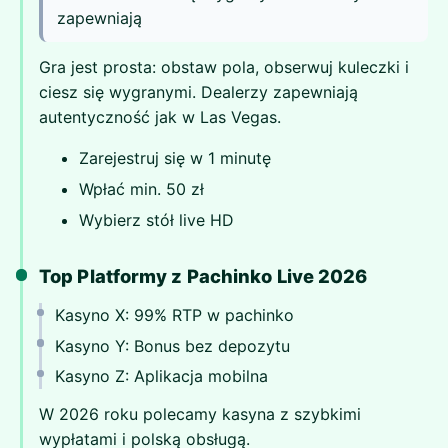
zapewniają
Gra jest prosta: obstaw pola, obserwuj kuleczki i
ciesz się wygranymi. Dealerzy zapewniają
autentyczność jak w Las Vegas.
Zarejestruj się w 1 minutę
Wpłać min. 50 zł
Wybierz stół live HD
Top Platformy z Pachinko Live 2026
Kasyno X: 99% RTP w pachinko
Kasyno Y: Bonus bez depozytu
Kasyno Z: Aplikacja mobilna
W 2026 roku polecamy kasyna z szybkimi
wypłatami i polską obsługą.