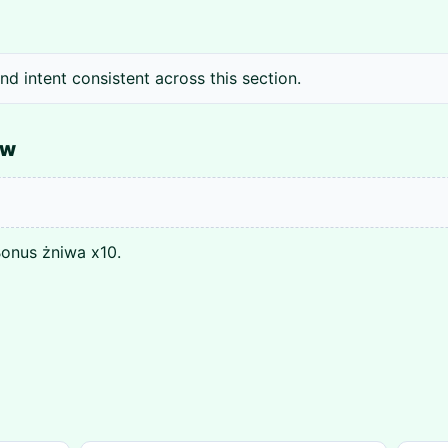
d intent consistent across this section.
ów
onus żniwa x10.