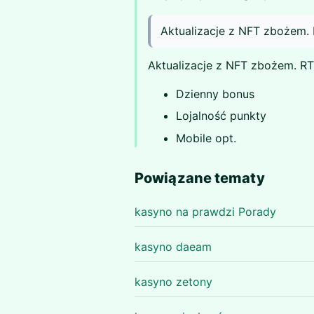
Aktualizacje z NFT zbożem.
Aktualizacje z NFT zbożem. RT
Dzienny bonus
Lojalność punkty
Mobile opt.
Powiązane tematy
kasyno na prawdzi Porady
kasyno daeam
kasyno zetony