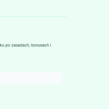
6
ku po zasadach, bonusach i