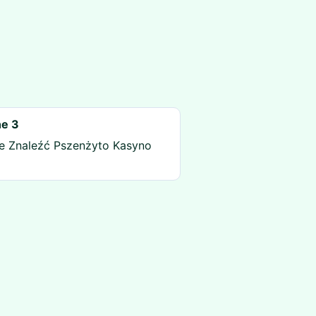
e 3
e Znaleźć Pszenżyto Kasyno