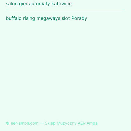
salon gier automaty katowice
buffalo rising megaways slot Porady
© aer-amps.com — Sklep Muzyczny AER Amps