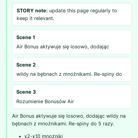
STORY note:
update this page regularly to
keep it relevant.
Scene 1
Air Bonus aktywuje się losowo, dodając
Scene 2
wildy na bębnach z mnożnikami. Re-spiny do
Scene 3
Rozumienie Bonusów Air
Air Bonus aktywuje się losowo, dodając wildy na
bębnach z mnożnikami. Re-spiny do 5 razy.
x2-x10 mnożniki