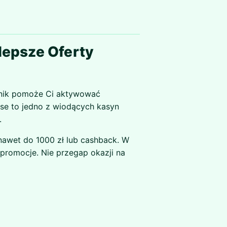
lepsze Oferty
dnik pomoże Ci aktywować
use to jedno z wiodących kasyn
.
awet do 1000 zł lub cashback. W
 promocje. Nie przegap okazji na