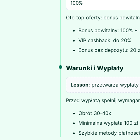
100%
Oto top oferty: bonus powital
Bonus powitalny: 100% + 
VIP cashback: do 20%
Bonus bez depozytu: 20 z
Warunki i Wypłaty
Lesson:
przetwarza wypłaty 
Przed wypłatą spełnij wymagan
Obrót 30-40x
Minimalna wypłata 100 zł
Szybkie metody płatności