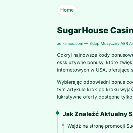
Home
SugarHouse Casin
aer-amps.com — Sklep Muzyczny AER 
Odkryj najnowsze kody bonusowe
ekskluzywne bonusy, które zwięk
internetowych w USA, oferujące sz
Wybierając odpowiedni bonus co
tym artykule krok po kroku wyjaś
lukratywne oferty dostępne tylko
Jak Znaleźć Aktualny 
Wejdź na stronę promocji S