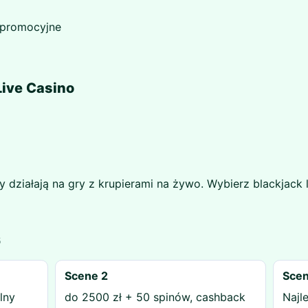
 promocyjne
ive Casino
sy działają na gry z krupierami na żywo. Wybierz blackjack 
6
Scene 2
Scen
lny
do 2500 zł + 50 spinów, cashback
Najl