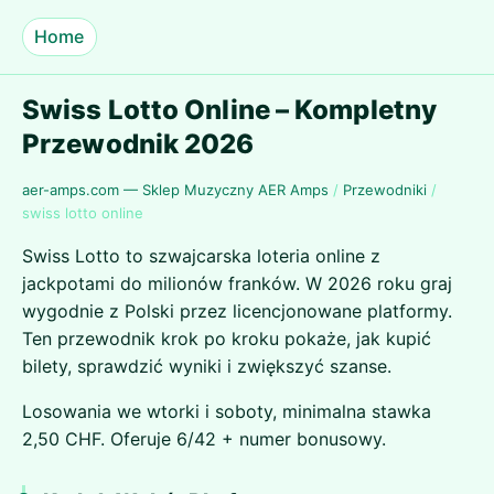
Home
Swiss Lotto Online – Kompletny
Przewodnik 2026
aer-amps.com — Sklep Muzyczny AER Amps
/
Przewodniki
/
swiss lotto online
Swiss Lotto to szwajcarska loteria online z
jackpotami do milionów franków. W 2026 roku graj
wygodnie z Polski przez licencjonowane platformy.
Ten przewodnik krok po kroku pokaże, jak kupić
bilety, sprawdzić wyniki i zwiększyć szanse.
Losowania we wtorki i soboty, minimalna stawka
2,50 CHF. Oferuje 6/42 + numer bonusowy.