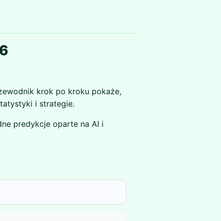
26
rzewodnik krok po kroku pokaże,
tystyki i strategie.
ne predykcje oparte na AI i