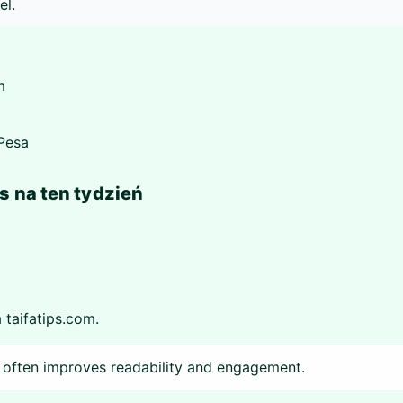
el.
m
Pesa
ps na ten tydzień
taifatips.com.
 often improves readability and engagement.