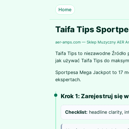
Home
Taifa Tips Sportp
aer-amps.com — Sklep Muzyczny AER 
Taifa Tips to niezawodne Źródło
jak używać Taifa Tips do maksyma
Sportpesa Mega Jackpot to 17 me
ekspertach.
Krok 1: Zarejestruj się 
Checklist:
headline clarity, i