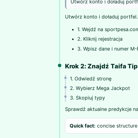
Utwórz konto i doładuj portf
Utwórz konto i doładuj portfel.
1. Wejdź na sportpesa.co
2. Kliknij rejestracja
3. Wpisz dane i numer M-
Krok 2: Znajdź Taifa Ti
1. Odwiedź stronę
2. Wybierz Mega Jackpot
3. Skopiuj typy
Sprawdź aktualne predykcje na 
Quick fact:
concise structure