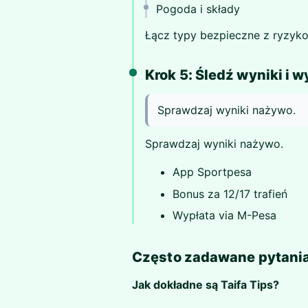
Pogoda i składy
Łącz typy bezpieczne z ryzyk
Krok 5: Śledź wyniki i w
Sprawdzaj wyniki nażywo.
Sprawdzaj wyniki nażywo.
App Sportpesa
Bonus za 12/17 trafień
Wypłata via M-Pesa
Często zadawane pytani
Jak dokładne są Taifa Tips?