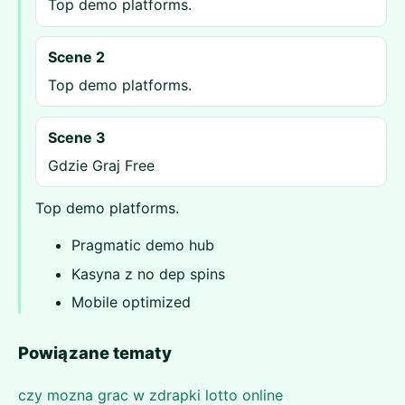
Top demo platforms.
Scene 2
Top demo platforms.
Scene 3
Gdzie Graj Free
Top demo platforms.
Pragmatic demo hub
Kasyna z no dep spins
Mobile optimized
Powiązane tematy
czy mozna grac w zdrapki lotto online