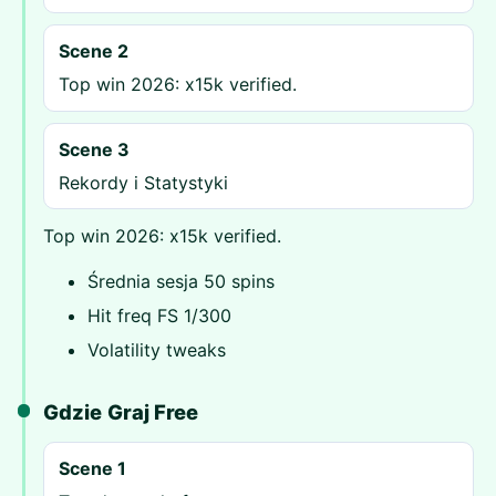
Scene 2
Top win 2026: x15k verified.
Scene 3
Rekordy i Statystyki
Top win 2026: x15k verified.
Średnia sesja 50 spins
Hit freq FS 1/300
Volatility tweaks
Gdzie Graj Free
Scene 1