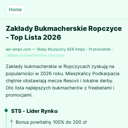
Home
Zakłady Bukmacherskie Ropczyce
- Top Lista 2026
aer-amps.com — Sklep Muzyczny AER Amps
/
Przewodniki
/
zakłady bukmacherskie ropczyce
Zakłady bukmacherskie w Ropczycach zyskują na
popularności w 2026 roku. Mieszkańcy Podkarpacia
chętnie obstawiają mecze Resovii i lokalne derby.
Oto lista najlepszych bukmacherów z freebetami i
promocjami.
STS - Lider Rynku
Bonus powitalny 100% do 200 zł