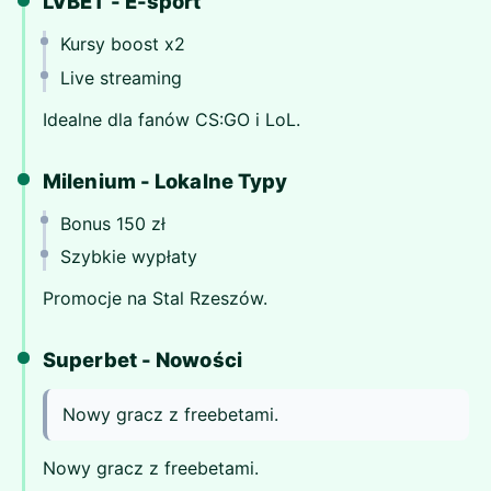
LVBET - E-sport
Kursy boost x2
Live streaming
Idealne dla fanów CS:GO i LoL.
Milenium - Lokalne Typy
Bonus 150 zł
Szybkie wypłaty
Promocje na Stal Rzeszów.
Superbet - Nowości
Nowy gracz z freebetami.
Nowy gracz z freebetami.