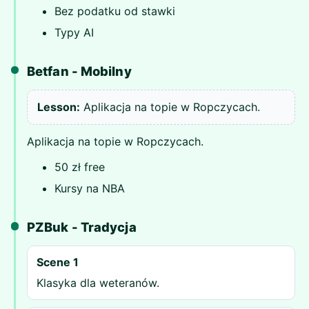
Bez podatku od stawki
Typy AI
Betfan - Mobilny
Lesson:
Aplikacja na topie w Ropczycach.
Aplikacja na topie w Ropczycach.
50 zł free
Kursy na NBA
PZBuk - Tradycja
Scene 1
Klasyka dla weteranów.