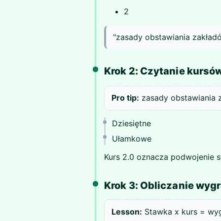
2
"zasady obstawiania zakładó
Krok 2: Czytanie kursó
Pro tip:
zasady obstawiania z
Dziesiętne
Ułamkowe
Kurs 2.0 oznacza podwojenie s
Krok 3: Obliczanie wyg
Lesson:
Stawka x kurs = wyg