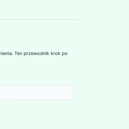
ienia. Ten przewodnik krok po