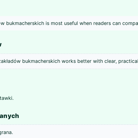
w bukmacherskich is most useful when readers can compar
w
akładów bukmacherskich works better with clear, practica
tawki.
ranych
rana.