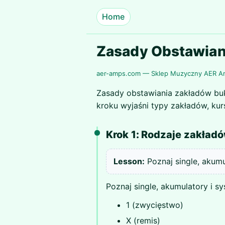
Home
Zasady Obstawian
aer-amps.com — Sklep Muzyczny AER 
Zasady obstawiania zakładów buk
kroku wyjaśni typy zakładów, kurs
Krok 1: Rodzaje zakład
Lesson:
Poznaj single, akumu
Poznaj single, akumulatory i s
1 (zwycięstwo)
X (remis)