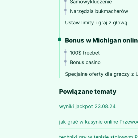
Samowykluczenie
Narzędzia bukmacherów
Ustaw limity i graj z głową.
Bonus w Michigan onli
100$ freebet
Bonus casino
Specjalne oferty dla graczy z 
Powiązane tematy
wyniki jackpot 23.08.24
jak grać w kasynie online Przewo
techniki gry w tenisie stołowym 