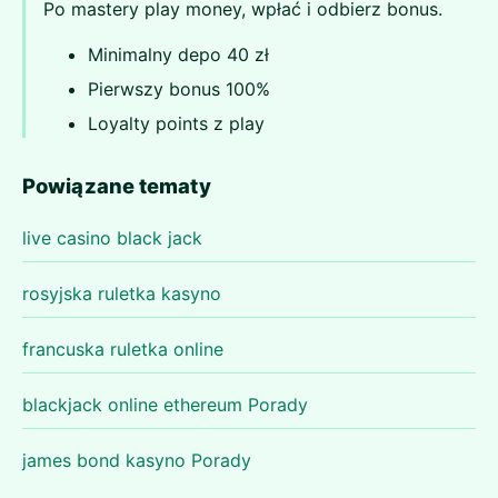
Po mastery play money, wpłać i odbierz bonus.
Minimalny depo 40 zł
Pierwszy bonus 100%
Loyalty points z play
Powiązane tematy
live casino black jack
rosyjska ruletka kasyno
francuska ruletka online
blackjack online ethereum Porady
james bond kasyno Porady