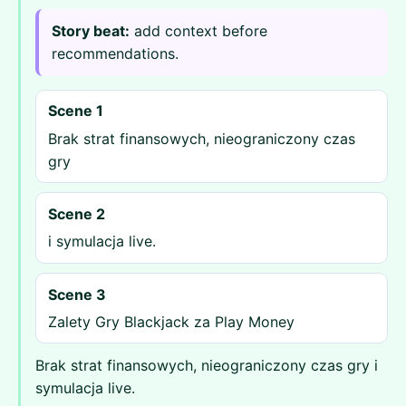
Story beat:
add context before
recommendations.
Scene 1
Brak strat finansowych, nieograniczony czas
gry
Scene 2
i symulacja live.
Scene 3
Zalety Gry Blackjack za Play Money
Brak strat finansowych, nieograniczony czas gry i
symulacja live.