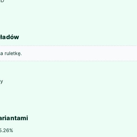
HD
kładów
 ruletkę.
ny
ariantami
 5.26%