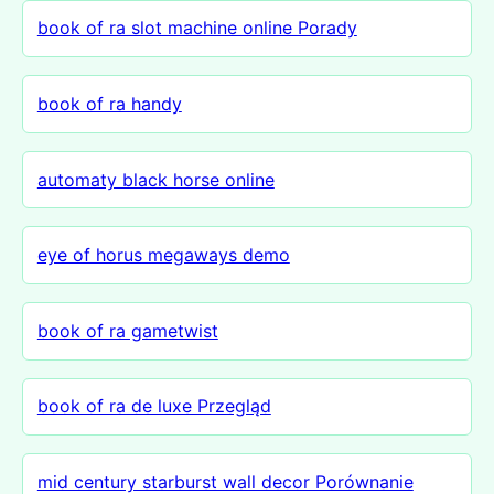
book of ra slot machine online Porady
book of ra handy
automaty black horse online
eye of horus megaways demo
book of ra gametwist
book of ra de luxe Przegląd
mid century starburst wall decor Porównanie