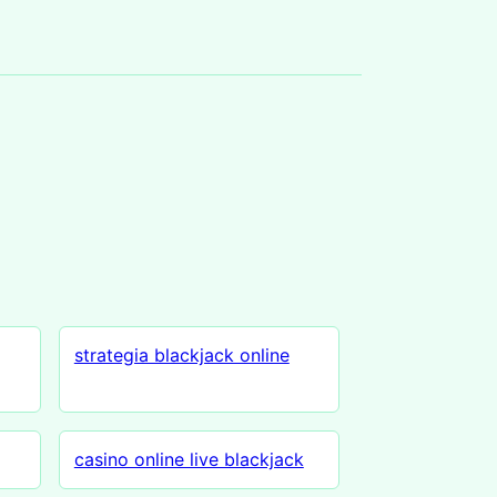
strategia blackjack online
casino online live blackjack