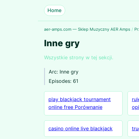
Home
aer-amps.com — Sklep Muzyczny AER Amps
/
Pr
Inne gry
Wszystkie strony w tej sekcji.
Arc: Inne gry
Episodes: 61
play blackjack tournament
rul
online free Porównanie
opi
casino online live blackjack
tru