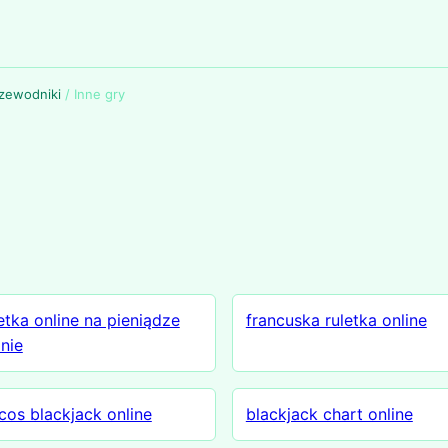
zewodniki
/
Inne gry
etka online na pieniądze
francuska ruletka online
nie
cos blackjack online
blackjack chart online